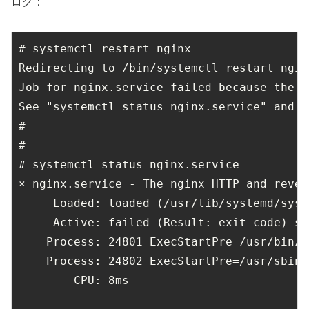
ログ：
# systemctl restart nginx

Redirecting to /bin/systemctl restart ngin
Job for nginx.service failed because the c
See "systemctl status nginx.service" and "
#

#

# systemctl status nginx.service

× nginx.service - The nginx HTTP and rever
     Loaded: loaded (/usr/lib/systemd/syst
     Active: failed (Result: exit-code) si
    Process: 24801 ExecStartPre=/usr/bin/r
    Process: 24802 ExecStartPre=/usr/sbin/
        CPU: 8ms
