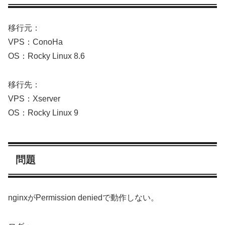
移行元：
VPS：ConoHa
OS：Rocky Linux 8.6
移行先：
VPS：Xserver
OS：Rocky Linux 9
問題
nginxがPermission deniedで動作しない。