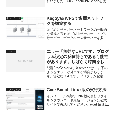
行いました。UnixBenchUnixBenchを使用
してベンチマークスコアを算出します。1
台目 BYTE UNIX Benchmarks (Version
...
KagoyaのVPSで多層ネットワー
ネットワーク
クを構築する
はじめにサーバーネットワークの一般的
な構成と言えば、Webサーバー、アプリ
サーバー、データベースサーバーを多層
にネットワークを分ける設計がよく用い
られます。この構成はAWS、Azure、
GCP などのクラウドでも構築できます。
エラー「無効なURLです。プログ
サーバー
しかし高い。国...
ラム設定の反映待ちである可能性
があります。しばらく時間をおい
て再度アクセスをお試しくださ
問題StarServerや、Xserverでは、以下の
い。」
ようなエラーが発生する場合がありま
す。無効なURLです。プログラム設定の
反映待ちである可能性があります。しば
らく時間をおいて再度アクセスをお試し
ください。対策本当に数時間待ってくだ
GeekBench Linux版の実行方法
ソフトウェア
さい。...
インストール&実行Linux版の実行ファイ
ルをダウンロード最新バージョンは公式
サイトで確認してください。wget 解凍tar
xf Geekbench-6.3.0-Linux.tar.gz実行cd
Geekbench-6.3.0-Linux...