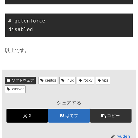
# getenforce 

disabled
以上です。
ソフトウェア
centos
linux
rocky
vps
xserver
シェアする
X
はてブ
コピー
ryuden