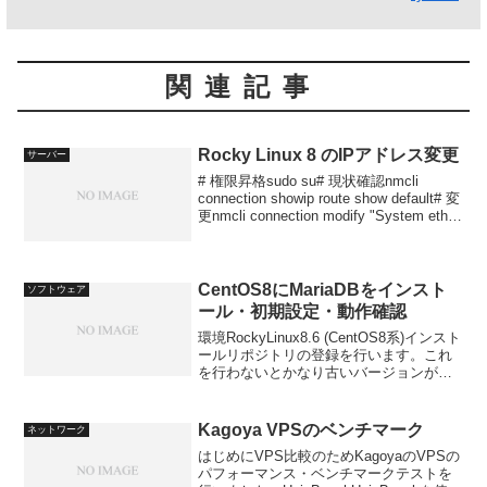
関連記事
Rocky Linux 8 のIPアドレス変更
サーバー
# 権限昇格sudo su# 現状確認nmcli
connection showip route show default# 変
更nmcli connection modify "System eth0"
ipv4.gateway 10.2...
CentOS8にMariaDBをインスト
ソフトウェア
ール・初期設定・動作確認
環境RockyLinux8.6 (CentOS8系)インスト
ールリポジトリの登録を行います。これ
を行わないとかなり古いバージョンがイ
ンストールされてしまいます。手元の環
境だと、最新はv10.9ですがv3.10が候補
となっていました。curl...
Kagoya VPSのベンチマーク
ネットワーク
はじめにVPS比較のためKagoyaのVPSの
パフォーマンス・ベンチマークテストを