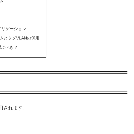
AN
グリゲーション
ANとタグVLANの併用
選ぶべき？
使用されます。