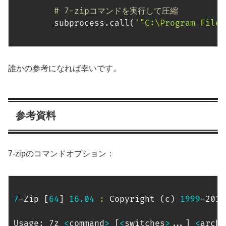
# 7-zipコマンドを実行して圧縮
        subprocess
.
call
(
'"C:\Program Files
誰かの参考になれば幸いです。
参考資料
7-zipのコマンドオプション：
7
-Zip 
[
64
]
16.04
:
 Copyright 
(
c
)
1999
-2016
Usage: 7z 
<
command
>
[
<
switches
>
..
.
]
<
archi