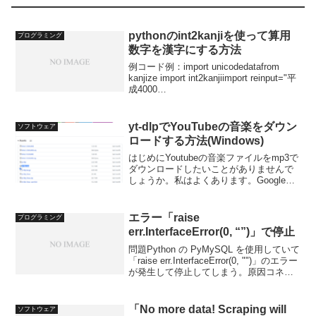
pythonのint2kanjiを使って算用
プログラミング
数字を漢字にする方法
例コード例：import unicodedatafrom
kanjize import int2kanjiimport reinput="平
成4000
年"input_hankaku=unicodedata.normalize
("NFKC",...
yt-dlpでYouTubeの音楽をダウン
ソフトウェア
ロードする方法(Windows)
はじめにYoutubeの音楽ファイルをmp3で
ダウンロードしたいことがありませんで
しょうか。私はよくあります。Googleで
検索するとダウンロード用のWebサイト
などがヒットしたりしますが、広告だら
けだったり、詐欺だったり、制限があっ
エラー「raise
プログラミング
たりし...
err.InterfaceError(0, “”)」で停止
問題Python の PyMySQL を使用していて
「raise err.InterfaceError(0, "")」のエラー
が発生して停止してしまう。原因コネク
ションをクローズしているにも関わら
ず、コネクションやカーソルを再利用し
ようとし...
「No more data! Scraping will
ソフトウェア