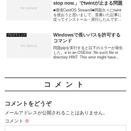
stop now.」でtwintが止まる問題
■環境CentOS Stream9■問題久々にtwint
を使おうと思いまして、昔書いた記事に
従ってインストール・実行したんです
が、以下のエラーが出てどうにも取得が
止まってしまう。 No more data!
Scraping will st...
Windowsで長いパスを許可する
プログラミング
コマンド
問題pipを実行すると以下のエラーが発生
した。e to an OSError: No such file or
directory:HINT: This error might have
occurred since this system...
コメント
コメントをどうぞ
メールアドレスが公開されることはありません。
コメント
※