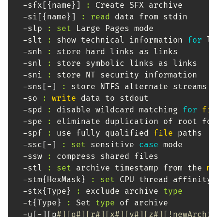
  -sfx
[
{
name
}
]
:
 Create SFX archive

  -si
[
{
name
}
]
:
read
 data from stdin

  -slp 
:
set
 Large Pages mode

  -slt 
:
 show technical information 
for
 l 
  -snh 
:
 store hard links as links

  -snl 
:
 store symbolic links as links

  -sni 
:
 store NT security information

  -sns
[
-
]
:
 store NTFS alternate streams

  -so 
:
write
 data to stdout

  -spd 
:
 disable wildcard matching 
for
fil
  -spe 
:
 eliminate duplication of root fol
  -spf 
:
 use fully qualified 
file
 paths

  -ssc
[
-
]
:
set
 sensitive 
case
 mode

  -ssw 
:
 compress shared files

  -stl 
:
set
 archive timestamp from the 
mo
  -stm
{
HexMask
}
:
set
 CPU thread affinity 
  -stx
{
Type
}
:
 exclude archive 
type
  -t
{
Type
}
:
 Set 
type
 of archive

  -u
[
-
]
[
p
#][q#][r#][x#][y#][z#][!newArchiv