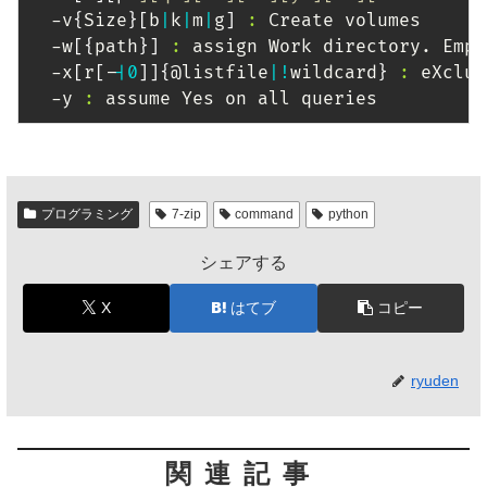
  -v
{
Size
}
[
b
|
k
|
m
|
g
]
:
 Create volumes

  -w
[
{
path
}
]
:
 assign Work directory. Empt
  -x
[
r
[
-
|
0
]
]
{
@listfile
|
!
wildcard
}
:
 eXclud
  -y 
:
 assume Yes on all queries
プログラミング
7-zip
command
python
シェアする
X
はてブ
コピー
ryuden
関連記事