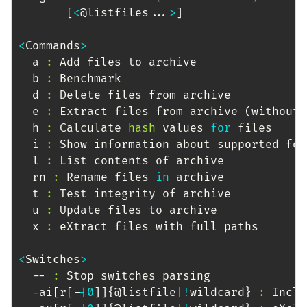
[
<
@listfiles
..
.
>
]
<
Commands
>
  a 
:
 Add files to archive

  b 
:
 Benchmark

  d 
:
 Delete files from archive

  e 
:
 Extract files from archive 
(
without 
  h 
:
 Calculate 
hash
 values 
for
 files

  i 
:
 Show information about supported form
  l 
:
 List contents of archive

  rn 
:
 Rename files 
in
 archive

  t 
:
 Test integrity of archive

  u 
:
 Update files to archive

  x 
:
 eXtract files with full paths

<
Switches
>
  -- 
:
 Stop switches parsing

  -ai
[
r
[
-
|
0
]
]
{
@listfile
|
!
wildcard
}
:
 Inclu