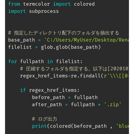
from
 termcolor 
import
import
 subprocess

# 指定したディレクトリ配下のフォルダを抽出する
base_path 
=
'C:/Users/MyUser/Desktop/Renam
filelist 
=
 glob
.
glob
(
base_path
)
for
 fullpath 
in
 filelist
:
# 圧縮するフォルダを指定する。以下は[202010
    regex_href_items
=
re
.
findall
(
r'\\\[[0-9
if
 regex_href_items
:
        before_path 
=
 fullpath

        after_path 
=
 fullpath 
+
'.zip'
# ログ出力
print
(
colored
(
before_path 
,
'blue'