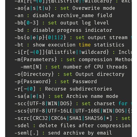
  -ax
[
r
[
-
|
0
]
]
{
@listfile
|
!
wildcard
}
:
 eXclu
  -ao
{
a
|
s
|
t
|
u
}
:
set
 Overwrite mode

  -an 
:
 disable archive_name field

  -bb
[
0
-3
]
:
set
 output log level

  -bd 
:
 disable progress indicator

  -bs
{
o
|
e
|
p
}
{
0
|
1
|
2
}
:
set
 output stream 
fo
  -bt 
:
 show execution 
time
 statistics

  -i
[
r
[
-
|
0
]
]
{
@listfile
|
!
wildcard
}
:
 Includ
  -m
{
Parameters
}
:
set
 compression Method

    -mmt
[
N
]
:
set
 number of CPU threads

  -o
{
Directory
}
:
set
 Output directory

  -p
{
Password
}
:
set
 Password

  -r
[
-
|
0
]
:
 Recurse subdirectories

  -sa
{
a
|
e
|
s
}
:
set
 Archive name mode

  -scc
{
UTF-8
|
WIN
|
DOS
}
:
set
 charset 
for
fo
  -scs
{
UTF-8
|
UTF-16LE
|
UTF-16BE
|
WIN
|
DOS
|
{
id
  -scrc
[
CRC32
|
CRC64
|
SHA1
|
SHA256
|
*
]
:
set
h
  -sdel 
:
 delete files after compression

  -seml
[
.
]
:
 send archive by email
